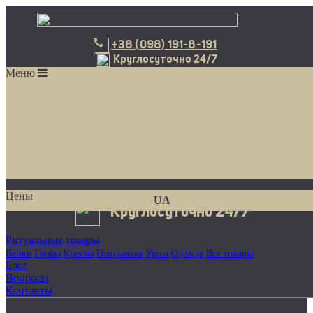
Венки
Гробы
Кресты
Покрывала
Урны
Одежда
Все товары
+38 (098) 191-8-191
+38 (098) 191-8-191
Главная
UA
Круглосуточно 24/7
Отзывы
Меню
Цены
Ритуальные услуги
Главная
Доставка венков
Перевозка умерших
Кремация
Похороны
Все услуги
Отзывы клиентов
Часто задаваемые вопросы
Ритуальные услуги
Ритуальные Товары
Блог
Контакты
Цены
UA
Круглосуточно 24/7
Ритуальные товары
Венки
Гробы
Кресты
Покрывала
Урны
Одежда
Все товары
Блог
Вопросы
Контакты