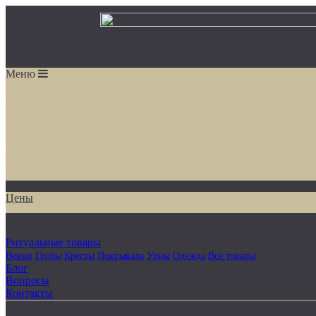
Венки
Гробы
Кресты
Покрывала
Урны
Одежда
Все товары
Главная
Отзывы
Меню
Цены
Ритуальные услуги
Главная
Доставка венков
Перевозка умерших
Кремация
Похороны
Все услуги
Отзывы клиентов
Часто задаваемые вопросы
Ритуальные услуги
Ритуальные Товары
Блог
Контакты
Цены
Ритуальные товары
Венки
Гробы
Кресты
Покрывала
Урны
Одежда
Все товары
Блог
Вопросы
Контакты