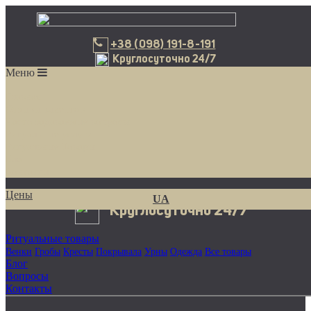
Венки
Гробы
Кресты
Покрывала
Урны
Одежда
Все товары
+38 (098) 191-8-191
+38 (098) 191-8-191
Главная
UA
Круглосуточно 24/7
Отзывы
Меню
Цены
Ритуальные услуги
Главная
Доставка венков
Перевозка умерших
Кремация
Похороны
Все услуги
Отзывы клиентов
Часто задаваемые вопросы
Ритуальные услуги
Ритуальные Товары
Блог
Контакты
Цены
UA
Круглосуточно 24/7
Ритуальные товары
Венки
Гробы
Кресты
Покрывала
Урны
Одежда
Все товары
Блог
Вопросы
Контакты