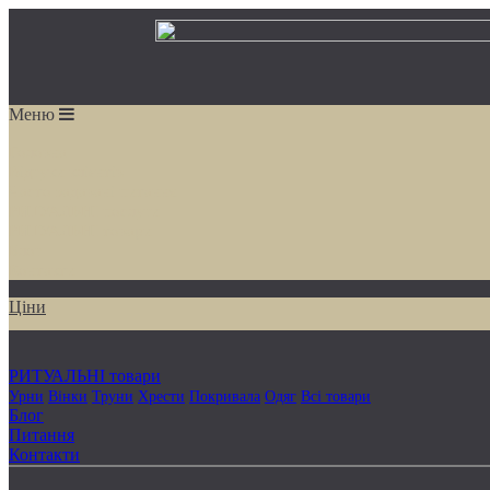
Урни
Вiнки
Труни
Хрести
Покривала
Одяг
Всi товари
Головна
Вiдгуки
Меню
Цiни
РИТУАЛЬНI послуги
Головна
Доставка вінків
Перевезення померлих
Кремацiя
Похорони
Все услуги
Вiдгуки клiєнтiв
Часто задаванi питання
РИТУАЛЬНI послуги
РИТУАЛЬНI товари
Блог
Контакти
Цiни
РИТУАЛЬНI товари
Урни
Вiнки
Труни
Хрести
Покривала
Одяг
Всi товари
Блог
Питання
Контакти