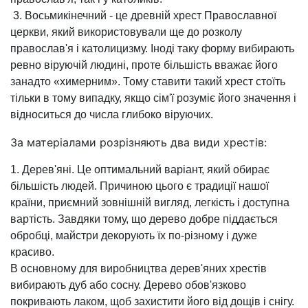
3. Восьмикінечний - це древній хрест Православної
церкви, який використовували ще до розколу
православ'я і католицизму. Іноді таку форму вибирають
ревно віруючій людині, проте більшість вважає його
занадто «химерним». Тому ставити такий хрест стоїть
тільки в тому випадку, якщо сім'ї розуміє його значення і
відноситься до числа глибоко віруючих.
За матеріалами розрізняють два види хрестів:
1. Дерев'яні. Це оптимальний варіант, який обирає
більшість людей. Причиною цього є традиції нашої
країни, приємний зовнішній вигляд, легкість і доступна
вартість. Завдяки тому, що дерево добре піддається
обробці, майстри декорують їх по-різному і дуже
красиво.
В основному для виробництва дерев'яних хрестів
вибирають дуб або сосну. Дерево обов'язково
покривають лаком, щоб захистити його від дощів і снігу.