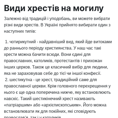
Види хрестів на могилу
Залежно від традицій і уподобань, ви можете вибрати
різні види хрестів. В Україні прийнято вибирати один з
наступних типів:
1. чотирикутний - найдавніший вид, який йде витоками
до раннього періоду християнства. У наш час такі
хрести можна бачити всюди. Вони єдині для
православних, католиків, протестантів і прихожан
інших церков. Також це класичний вибір для людини,
яка не зараховував себе до тієї чи іншої конфесії.
2. шестикутна - це хрест, традиційний саме для
православної церкви. Крім головного перехрещення у
нього є ще одна поперечина нижче, яку встановлюють
навскіс. Такий шестикінечний хрест називають
«патріаршим» або «архієпископським». Його можна
встановлювати як для покійних, які сповідують
православ'я, так і у католиків.