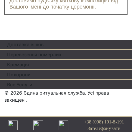
доставимо будь-яку квiткову композицiю вiд
Вашого iменi до початку церемонiї.
Доставка вінків
Перевезення померлих
Кремацiя
Похорони
Все Услуги
© 2026 Єдина ритуальная служба.
Усi права
захищенi.
+38 (098) 191-8-191
Зателефонувати